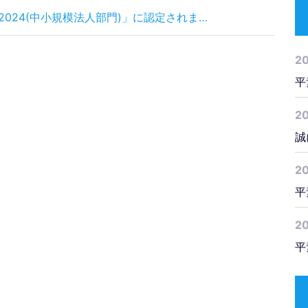
024(中小規模法人部門)」に認定されま…
2
平
2
誠
2
平
20
平