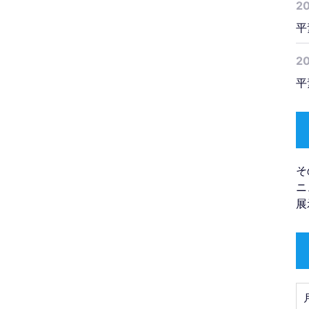
2
平
20
平
そ
ニ
展
月