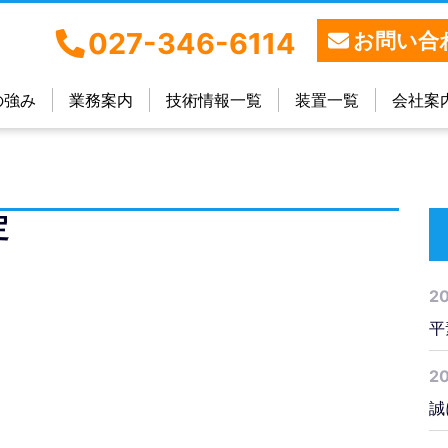
027-346-6114
お問い合
の強み
業務案内
技術情報一覧
装置一覧
会社案
定
2
平
2
誠