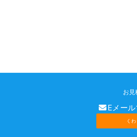
お見
Eメー
くわ