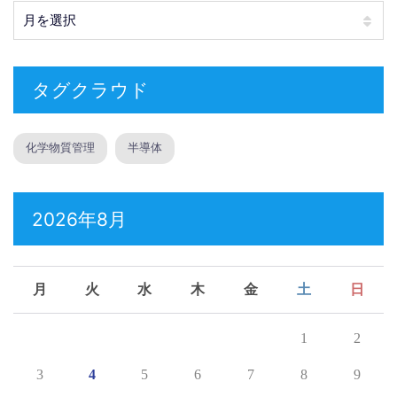
月別アーカイブ
タグクラウド
化学物質管理
半導体
2026年8月
月
火
水
木
金
土
日
1
2
3
4
5
6
7
8
9